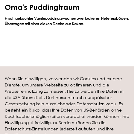
Oma's Puddingtraum
Frisch gekochter Vanillepudding zwischen zwei lockeren Hefeteigböden.
Überzogen mit einer dicken Decke aus Kakao.
Produkte
Karriere
Wenn Sie einwilligen, verwenden wir Cookies und externe
Brote
Karriere
Dienste, um unsere Webseite zu optimieren und die
Brötchen
Stellenangebote
Webseitennutzung zu messen. Hierzu werden Ihre Daten in
die USA übermittelt. Dort herrscht nach europäischer
Kontakt
Unternehmen
Gesetzgebung kein ausreichendes Datenschutzniveau. Es
Kontakt
Tradition
besteht ein Risiko, dass Ihre Daten von US-Behörden ohne
Rechtsbehelfsmöglichkeiten verarbeitet werden können. Ihre
Standorte
Engagement
Einwilligung ist freiwillig, außerdem können Sie die
Datenschutz-Einstellungen jederzeit aufrufen und Ihre
Rechtliches