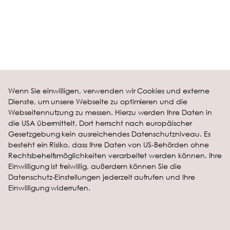
Produkte
Karriere
Wenn Sie einwilligen, verwenden wir Cookies und externe
Brote
Karriere
Dienste, um unsere Webseite zu optimieren und die
Brötchen
Stellenangebote
Webseitennutzung zu messen. Hierzu werden Ihre Daten in
die USA übermittelt. Dort herrscht nach europäischer
Kontakt
Unternehmen
Gesetzgebung kein ausreichendes Datenschutzniveau. Es
Kontakt
Tradition
besteht ein Risiko, dass Ihre Daten von US-Behörden ohne
Rechtsbehelfsmöglichkeiten verarbeitet werden können. Ihre
Standorte
Engagement
Einwilligung ist freiwillig, außerdem können Sie die
Datenschutz-Einstellungen jederzeit aufrufen und Ihre
Rechtliches
Einwilligung widerrufen.
Impressum
Datenschutz
AGB