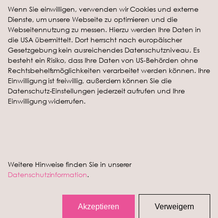
Wenn Sie einwilligen, verwenden wir Cookies und externe
Brote
Karriere
Dienste, um unsere Webseite zu optimieren und die
Brötchen
Stellenangebote
Webseitennutzung zu messen. Hierzu werden Ihre Daten in
die USA übermittelt. Dort herrscht nach europäischer
Kontakt
Unternehmen
Gesetzgebung kein ausreichendes Datenschutzniveau. Es
Kontakt
Tradition
besteht ein Risiko, dass Ihre Daten von US-Behörden ohne
Rechtsbehelfsmöglichkeiten verarbeitet werden können. Ihre
Standorte
Engagement
Einwilligung ist freiwillig, außerdem können Sie die
Datenschutz-Einstellungen jederzeit aufrufen und Ihre
Rechtliches
Einwilligung widerrufen.
Impressum
Datenschutz
AGB
Lieferantenrichtlinie
Weitere Hinweise finden Sie in unserer
Datenschutzinformation
.
Akzeptieren
Verweigern
Vereint mit
im
Haus der Bäcker